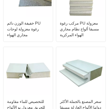
مركب رغوة PU معزولة
خفيفة الوزن دائم PU
مسبقا ألواح نظام مجاري
رغوة معزولة لوحات
الهواء المركزية
مجاري الهواء
سعر المصنع بالجملة الأكثر
للتخصيص للماء مقاومة
دواما الألواح العازلة مسبقا
للحريق معزول بو الألواح