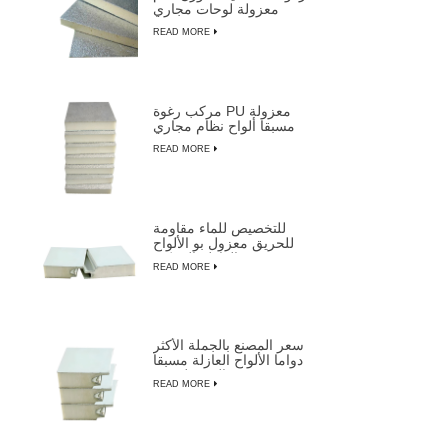
معزولة لوحات مجاري
الهواء
READ MORE
مركب رغوة PU معزولة
مسبقا ألواح نظام مجاري
الهواء المركزية
READ MORE
للتخصيص للماء مقاومة
للحريق معزول بو الألواح
العازلة المركبة
READ MORE
سعر المصنع بالجملة الأكثر
دواما الألواح العازلة مسبقا
المعزولة من LUSEN
READ MORE