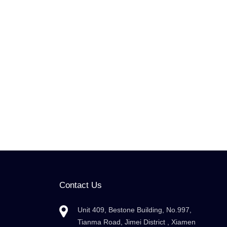
Contact Us
Unit 409, Bestone Building, No.997,
Tianma Road, Jimei District , Xiamen