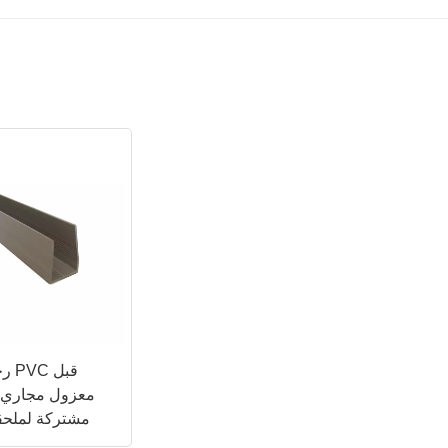
رخي
معزول مجاري ا
مشتركة لملحق
اله