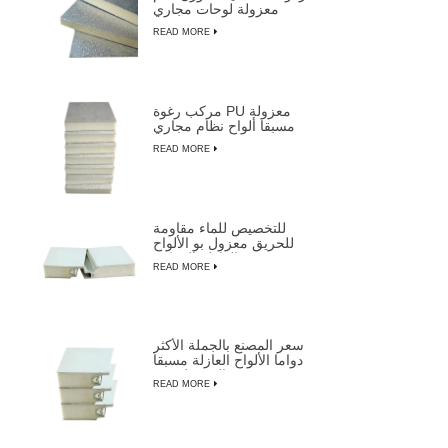
معزولة لوحات مجاري
الهواء
READ MORE
مركب رغوة PU معزولة
مسبقا ألواح نظام مجاري
الهواء المركزية
READ MORE
للتخصيص للماء مقاومة
للحريق معزول بو الألواح
العازلة المركبة
READ MORE
سعر المصنع بالجملة الأكثر
دواما الألواح العازلة مسبقا
المعزولة من LUSEN
READ MORE