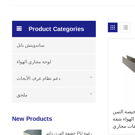
Product Categories
ساندويتش بانل
لوحة مجاري الهواء
دعم نظام غرف الأبحاث
ملحق
صة الثمن PVC قبل
New Products
لهواء شفة
ات مجاري
خفيفة الوزن دائم PU رغوة
واء HVAC