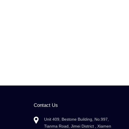
Contact Us
Unit 409, Bestone Building, No.997,
Tianma Road, Jimei District , Xiamen