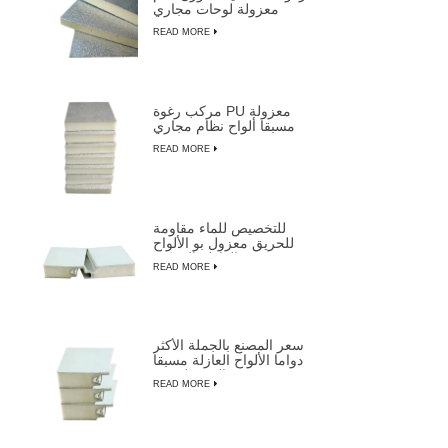
معزولة لوحات مجاري
الهواء
READ MORE
مركب رغوة PU معزولة
مسبقا ألواح نظام مجاري
الهواء المركزية
READ MORE
للتخصيص للماء مقاومة
للحريق معزول بو الألواح
العازلة المركبة
READ MORE
سعر المصنع بالجملة الأكثر
دواما الألواح العازلة مسبقا
المعزولة من LUSEN
READ MORE