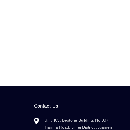
Contact Us
Unit 409, Bestone Building, No.997,
Tianma Road, Jimei District , Xiamen