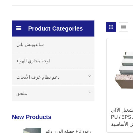
Product Categories
ساندويتش بانل
لوحة مجاري الهواء
دعم نظام غرف الأبحاث
ملحق
تشغيل الآلي
New Products
PU / E / الصوف الصخري
 الأساسية
خفيفة الوزن دائم PU رغوة
 الصناعية