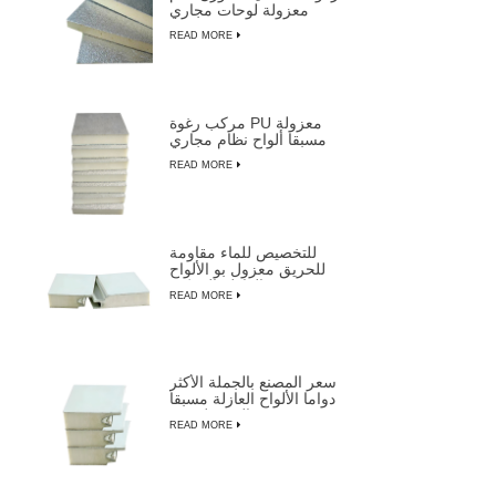
معزولة لوحات مجاري
الهواء
READ MORE
مركب رغوة PU معزولة
مسبقا ألواح نظام مجاري
الهواء المركزية
READ MORE
للتخصيص للماء مقاومة
للحريق معزول بو الألواح
العازلة المركبة
READ MORE
سعر المصنع بالجملة الأكثر
دواما الألواح العازلة مسبقا
المعزولة من LUSEN
READ MORE