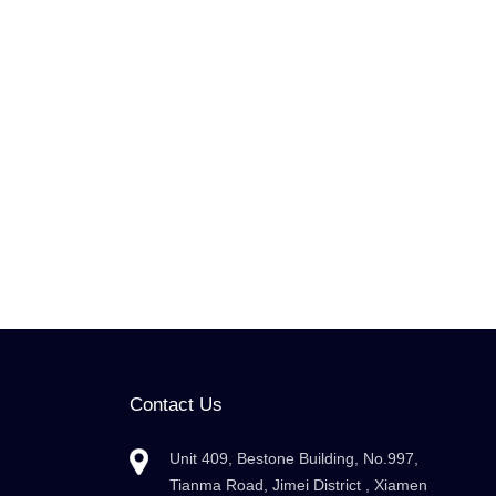
Contact Us
Unit 409, Bestone Building, No.997,
Tianma Road, Jimei District , Xiamen