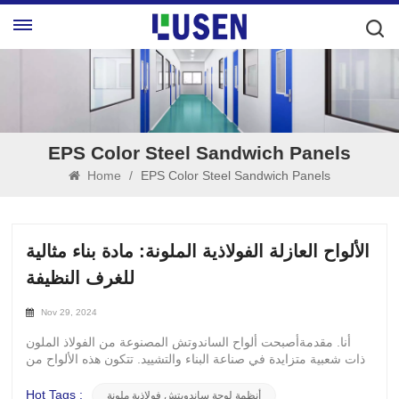
EPS Color Steel Sandwich Panels
Home
/
EPS Color Steel Sandwich Panels
الألواح العازلة الفولاذية الملونة: مادة بناء مثالية
للغرف النظيفة
Nov 29, 2024
أنا. مقدمةأصبحت ألواح الساندوتش المصنوعة من الفولاذ الملون
ذات شعبية متزايدة في صناعة البناء والتشييد. تتكون هذه الألواح من
طبقات علوية وسفلية من صفائح الفولاذ المطلية بالألوان ومادة حشو
في المنتصف. Ø النداء الجمالي- يمكن تخصيصها بألوان مختلفة وفقًا
Hot Tags :
أنظمة لوحة ساندويتش فولاذية ملونة