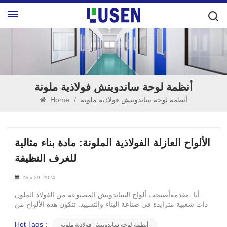
أنظمة لوحة ساندويتش فولاذية ملونة
أنظمة لوحة ساندويتش فولاذية ملونة
/
Home
الألواح العازلة الفولاذية الملونة: مادة بناء مثالية
للغرف النظيفة
Nov 29, 2024
أنا. مقدمةأصبحت ألواح الساندوتش المصنوعة من الفولاذ الملون
ذات شعبية متزايدة في صناعة البناء والتشييد. تتكون هذه الألواح من
طبقات علوية وسفلية من صفائح الفولاذ المطلية بالألوان ومادة حشو
في المنتصف. Ø النداء الجمالي- يمكن تخصيصها بألوان مختلفة وفقًا
Hot Tags :
أنظمة لوحة ساندويتش فولاذية ملونة