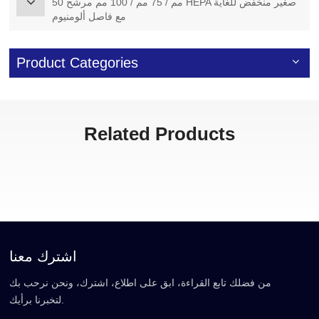
50 مم / 75 مم / 100 مم مرشح HEPA صغير منخفض للغاية
مع فاصل ألومنيوم
Product Categories
Related Products
اشترك معنا
من فضلك تابع القراءة، ابق على اطلاع، اشترك، ونحن نرحب بك
لتخبرنا برأيك.