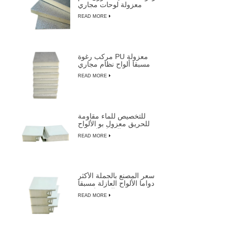
معزولة لوحات مجاري
الهواء
READ MORE
مركب رغوة PU معزولة
مسبقا ألواح نظام مجاري
الهواء المركزية
READ MORE
للتخصيص للماء مقاومة
للحريق معزول بو الألواح
العازلة المركبة
READ MORE
سعر المصنع بالجملة الأكثر
دواما الألواح العازلة مسبقا
المعزولة من LUSEN
READ MORE