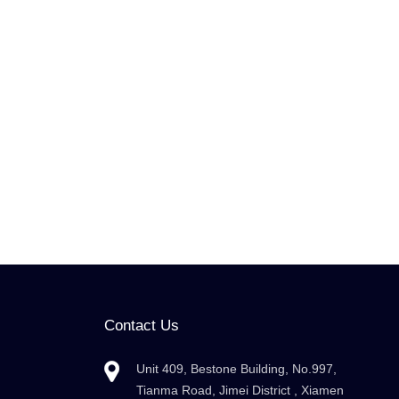
Contact Us
Unit 409, Bestone Building, No.997,
Tianma Road, Jimei District , Xiamen