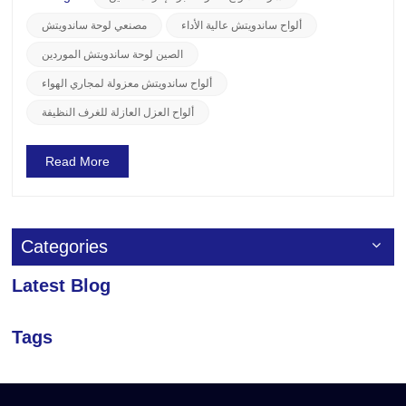
الصناعيةتُستخدم ألواح الساندوتش بشكل شائع كجدران خارجية
ألواح ساندويتش عالية الأداء
مصنعي لوحة ساندويتش
ومواد...
الصين لوحة ساندويتش الموردين
ألواح ساندويتش معزولة لمجاري الهواء
ألواح العزل العازلة للغرف النظيفة
Read More
Categories
Latest Blog
Tags