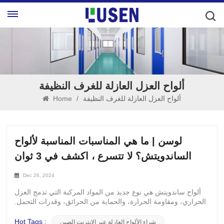
ألواح العزل العازلة للغرف النظيفة
ألواح العزل العازلة للغرف النظيفة
/
Home
لوسن | ما هي المناسبات المناسبة لألواح
الساندويتش؟ لا تتسرع ، اكشف في 3 ثوان
Dec 26, 2024
ألواح ساندويتش هي نوع جديد من المواد المركبة التي تدمج العزل
الحراري، ومقاومة الحرارة، والحماية من الحرائق، وقدرات التحمل.
نظرًا لخصائصها الفريدة وإمكانية تطبيقها على نطاق واسع، فقد
أظهرت إمكانات ممتازة في مختلف المجالات: التطبيقات
Hot Tags :
شراء الألواح العازلة عبر الإنترنت الصين