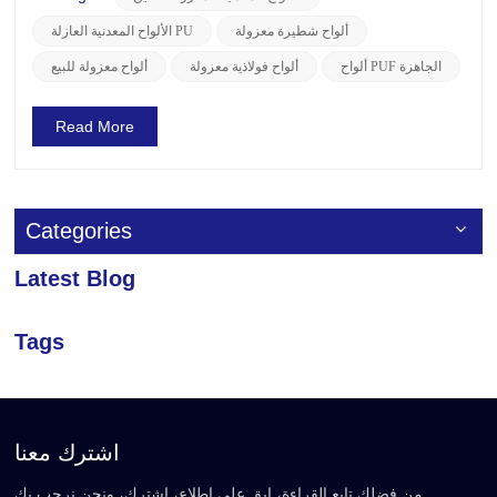
الخيار الأمثل لمشاريع البناء الخاصة بك. تتميز ألواحنا بطبقة س...
ألواح شطيرة معزولة
الألواح المعدنية العازلة PU
ألواح PUF الجاهزة
ألواح فولاذية معزولة
ألواح معزولة للبيع
Read More
Categories
Latest Blog
Tags
اشترك معنا
من فضلك تابع القراءة، ابق على اطلاع، اشترك، ونحن نرحب بك