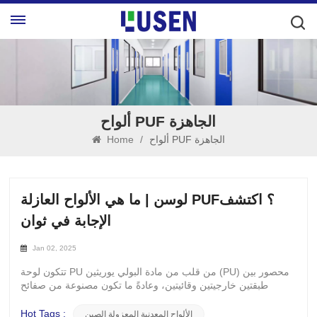
ألواح PUF الجاهزة
ألواح PUF الجاهزة
/
Home
لوسن | ما هي الألواح العازلة PUF؟ اكتشف
الإجابة في ثوان
Jan 02, 2025
تتكون لوحة PU من قلب من مادة البولي يوريثين (PU) محصور بين
طبقتين خارجيتين وقائيتين، وعادةً ما تكون مصنوعة من صفائح
معدنية. إنها لوحة عازلة مصنوعة باستخدام رغوة البولي يوريثان
(PUF). تجربة قوة وقوة لوحات لوسين بوتعتبر ألواح LUSEN PU
Hot Tags :
الألواح المعدنية المعزولة الصين