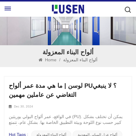
ألواح البناء المعزولة
ألواح البناء المعزولة
/
Home
لوسن | ما هي مدة عمر ألواح PU؟ لا ينبغي
التغاضي عن عاملين مهمين
Dec 30, 2024
في الواقع، عمر ألواح البولي يوريثين (PU). يمكن أن تختلف بشكل
كبير حسب نوع اللوحة وبيئة التطبيق الخاصة بها. بشكل عام، تتمتع
ألواح PU بعمر افتراضي يتراوح من 25 إلى 40 عامًا، ولكن يمكن أن
يتأثر ذلك بعدة عوامل رئيسية: 1. بيئة التطبيقالتطبيقات الصناعية: قد
Hot Tags :
ألواح عزل المباني المعدنية
ألواح البناء المعزولة