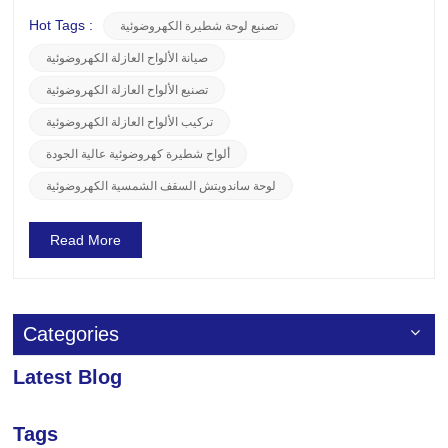
دعونا نتعمق في الألواح العازلة الكهروضوئية من LUSEN ومزاياها
الفريدة. التصميم الفريد لألواح الساندوتش الكهروضوئية من
Hot Tags :
تصنيع لوحة شطيرة الكهروضوئية
LUSENتتميز ألواح الساندوتش الكهروضوئية من LUSEN بتصم...
صيانة الألواح العازلة الكهروضوئية
تصنيع الألواح العازلة الكهروضوئية
تركيب الألواح العازلة الكهروضوئية
ألواح شطيرة كهروضوئية عالية الجودة
لوحة ساندويتش السقف الشمسية الكهروضوئية
Read More
Categories
Latest Blog
Tags